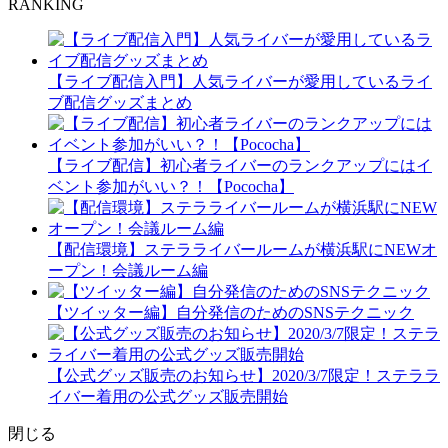
RANKING
【ライブ配信入門】人気ライバーが愛用しているライ
ブ配信グッズまとめ
【ライブ配信】初心者ライバーのランクアップにはイ
ベント参加がいい？！【Pococha】
【配信環境】ステラライバールームが横浜駅にNEWオ
ープン！会議ルーム編
【ツイッター編】自分発信のためのSNSテクニック
【公式グッズ販売のお知らせ】2020/3/7限定！ステララ
イバー着用の公式グッズ販売開始
閉じる