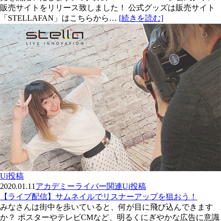
販売サイトをリリース致しました！ 公式グッズは販売サイト
「STELLAFAN」はこちらから…
[続きを読む]
Ui投稿
2020.01.11
アカデミー
ライバー関連
Ui投稿
【ライブ配信】サムネイルでリスナーアップを狙おう！
みなさんは街中を歩いていると、何が目に飛び込んできます
か？ ポスターやテレビCMなど、明るくにぎやかな広告に意識