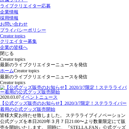
ライブクリエイター応募
企業情報
採用情報
お問い合わせ
プライバシーポリシー
Creator topics
クリエイター募集
企業の皆様へ
閉じる
Creator topics
最新のライブクリエイターニュースを発信
ホーム
Creator topics
最新のライブクリエイターニュースを発信
Creator topics
2020.03.07
イベント
ニュース
【公式グッズ販売のお知らせ】2020/3/7限定！ステラライバー
着用の公式グッズ販売開始
皆様大変お待たせ致しました。 ステラライブイノベーション
公式グッズを本日2020年３月７日21:00〜より数量限定にて販
売を開始いたします。 同時に、『STELLA.FAN』公式グッズ