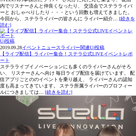
内でリスナーさんと仲良くなったり、 交流会でステラライバ
ーと おしゃべりしたり・・・という回数も増えてきました。
今回から、ステラライバーの皆さんに ライバー紹介…
[続きを
読む]
Ui投稿
2019.09.28
イベント
ニュース
ライバー関連
Ui投稿
【ライブ配信】ライバー集合！ステラ公式LIVEイベントレポ
ート
ステラライブイノベーションにも多くのライバーさんがそろ
い、 リスナーさんへ向け 毎日ライブ配信を届けています。 配
信アプリごとののイベントを乗り越え、 ライバーさんの認知
度も高まってきています。 ステラ所属ライバーのプロフィー
ルにつきましては…
[続きを読む]