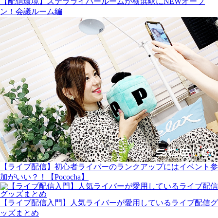
【配信環境】ステラライバールームが横浜駅にNEWオープ
ン！会議ルーム編
【ライブ配信】初心者ライバーのランクアップにはイベント参
加がいい？！【Pococha】
【ライブ配信入門】人気ライバーが愛用しているライブ配信グ
ッズまとめ