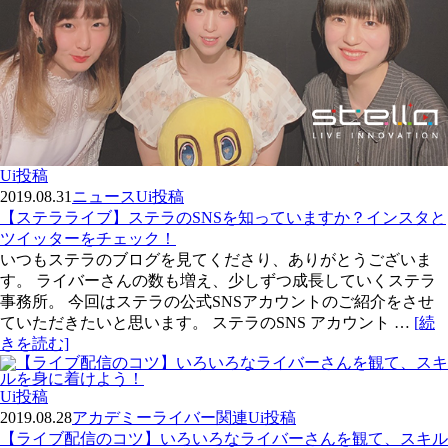
Ui投稿
2019.08.31
ニュース
Ui投稿
【ステラライブ】ステラのSNSを知っていますか？インスタと
ツイッターをチェック！
いつもステラのブログを見てくださり、ありがとうございま
す。 ライバーさんの数も増え、少しずつ成長していくステラ
事務所。 今回はステラの公式SNSアカウントのご紹介をさせ
ていただきたいと思います。 ステラのSNS アカウント …
[続
きを読む]
Ui投稿
2019.08.28
アカデミー
ライバー関連
Ui投稿
【ライブ配信のコツ】いろいろなライバーさんを観て、スキル