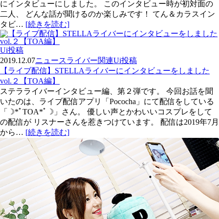
にインタビューにしました。 このインタビュー時が初対面の
二人、 どんな話が聞けるのか楽しみです！ てん＆カラスイン
タビ…
[続きを読む]
Ui投稿
2019.12.07
ニュース
ライバー関連
Ui投稿
【ライブ配信】STELLAライバーにインタビューをしました
vol.２【TOA編】
ステラライバーインタビュー編、第２弾です。 今回お話を聞
いたのは、ライブ配信アプリ「Pococha」にて配信をしている
「☽*ﾟTOA*ﾟ☽」さん。 優しい声とかわいいコスプレをして
の配信が リスナーさんを惹きつけています。 配信は2019年7月
から…
[続きを読む]