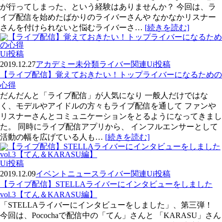
が行ってしまった、という経験はありませんか？ 今回は、ラ
イブ配信を始めたばかりのライバーさんや なかなかリスナー
さんを付けられないと悩むライバーさ…
[続きを読む]
Ui投稿
2019.12.27
アカデミー
未分類
ライバー関連
Ui投稿
【ライブ配信】覚えておきたい！トップライバーになるための
心得
だんだんと「ライブ配信」が人気になり 一般人だけではな
く、モデルやアイドルの方々もライブ配信を通して ファンや
リスナーさんとコミュニケーションをとるようになってきまし
た。 同時にライブ配信アプリから、 インフルエンサーとして
活動の幅を広げている人も…
[続きを読む]
Ui投稿
2019.12.09
イベント
ニュース
ライバー関連
Ui投稿
【ライブ配信】STELLAライバーにインタビューをしました
vol.3【てん＆KARASU編】
「STELLAライバーにインタビューをしました」、第三弾！
今回は、Pocochaで配信中の「てん」さんと 「KARASU」さん