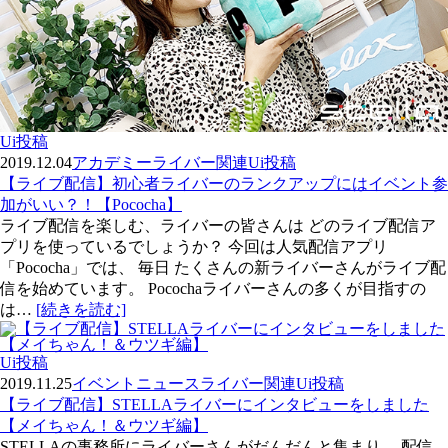
Ui投稿
2019.12.04
アカデミー
ライバー関連
Ui投稿
【ライブ配信】初心者ライバーのランクアップにはイベント参
加がいい？！【Pococha】
ライブ配信を楽しむ、ライバーの皆さんは どのライブ配信ア
プリを使っているでしょうか？ 今回は人気配信アプリ
「Pococha」では、 毎日 たくさんの新ライバーさんがライブ配
信を始めています。 Pocochaライバーさんの多くが目指すの
は…
[続きを読む]
Ui投稿
2019.11.25
イベント
ニュース
ライバー関連
Ui投稿
【ライブ配信】STELLAライバーにインタビューをしました
【メイちゃん！＆ウツギ編】
STELLAの事務所にライバーさんがだんだんと集まり、 配信