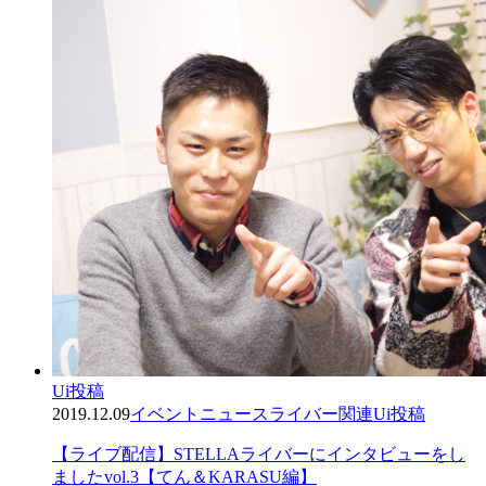
Ui投稿
2019.12.09
イベント
ニュース
ライバー関連
Ui投稿
【ライブ配信】STELLAライバーにインタビューをし
ましたvol.3【てん＆KARASU編】