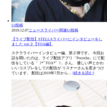
Ui投稿
2019.12.07
ニュース
ライバー関連
Ui投稿
【ライブ配信】STELLAライバーにインタビューをし
ました vol.２【TOA編】
ステラライバーインタビュー編、第２弾です。 今回お
話を聞いたのは、ライブ配信アプリ「Pococha」にて配
信をしている「☽*ﾟTOA*ﾟ☽」さん。 優しい声とかわ
いいコスプレをしての配信が リスナーさんを惹きつけ
ています。 配信は2019年7月から…
[続きを読む]